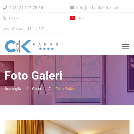
0 (312) 427 78 68
info@ckfarabihotel.com
TRY
TR
Ankara,
31 ° / 19°
Foto Galeri
Anasayfa
Galeri̇
Foto Galeri