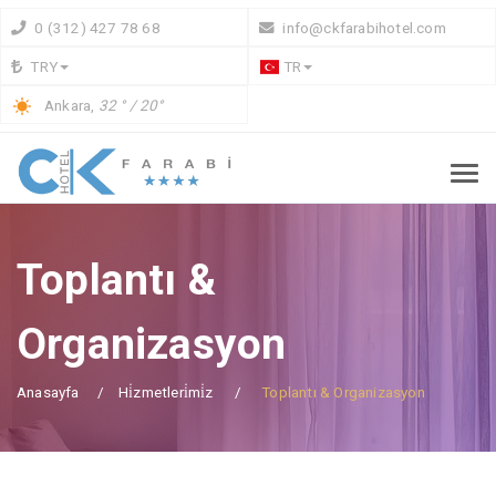
0 (312) 427 78 68
info@ckfarabihotel.com
TRY
TR
Ankara,
32 ° / 20°
Toplantı &
Organizasyon
Anasayfa
Hi̇zmetleri̇mi̇z
Toplantı & Organizasyon