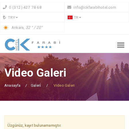
0 (312) 427 78 68
info@ckfarabihotel.com
TRY
TR
Ankara,
32 ° / 20°
Video Galeri
Anasayfa
Galeri̇
Video Galeri
Üzgünüz, kayıt bulunamamıştır.