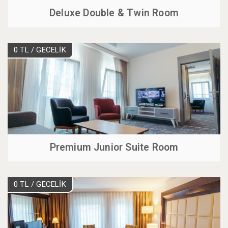
Deluxe Double & Twin Room
0 TL
/ GECELİK
Premium Junior Suite Room
0 TL
/ GECELİK