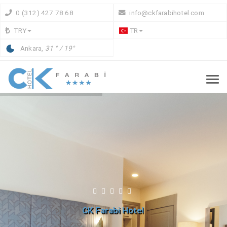
0 (312) 427 78 68
info@ckfarabihotel.com
TRY
TR
Ankara,
31 ° / 19°
CK Farabi Hotel