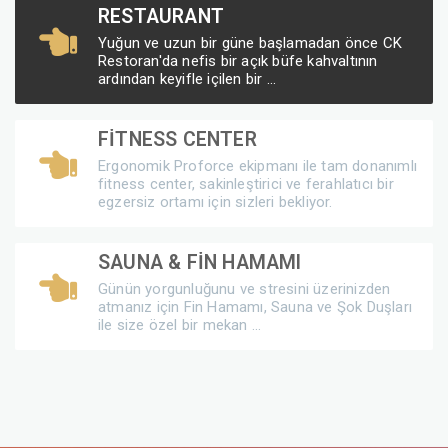
RESTAURANT
Yuğun ve uzun bir güne başlamadan önce CK
Restoran'da nefis bir açık büfe kahvaltının
ardından keyifle içilen bir ...
FİTNESS CENTER
Ergonomik Proforce ekipmanı ile tam donanımlı
fitness center, sakinleştirici ve ferahlatıcı bir
egzersiz ortamı için sizleri bekliyor.
SAUNA & FİN HAMAMI
Günün yorgunluğunu ve stresini üzerinizden
atmanız için Fin Hamamı, Sauna ve Şok Duşları
ile size özel bir mekan ...