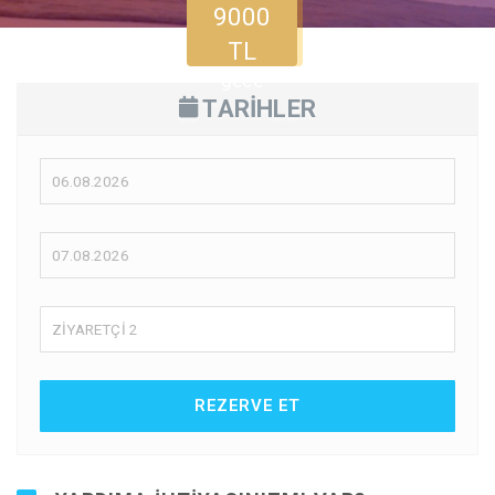
9000
TL
gece
TARİHLER
ZİYARETÇİ
2
REZERVE ET