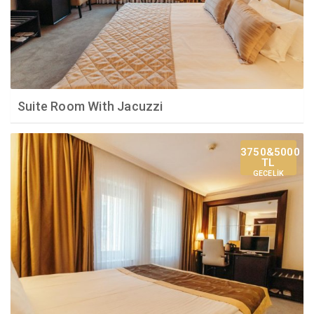
Suite Room With Jacuzzi
3750&5000
TL
GECELİK