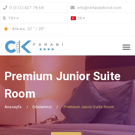
0 (312) 427 78 68
info@ckfarabihotel.com
TRY
TR
Ankara,
32 ° / 20°
Premium Junior Suite
Room
Anasayfa
Odalarımız
Premium Junior Suite Room