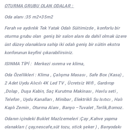
OTURMA GRUBU OLAN ODALAR :
Oda alanı :35 m2+35m2
Ferah ve aydınlık Tek Yatak Odalı Süitimizde , konforlu bir
oturma grubu olan geniş bir salon alanı da dahil olmak üzere
üst düzey olanaklara sahip iki odalı geniş bir süitin ekstra
konforunun keyfini çıkarabilirsiniz.
ISINMA TİPİ : Merkezi ısınma ve klima,
Oda Özellikleri : Klima , Çalışma Masası , Safe Box (Kasa) ,
2 Adet Uydu Alıcılı 4K Led TV , Ücretsiz Wifi , Gardırop
,Dolap , Duşa Kabin, Saç Kurutma Makinası , Havlu seti ,
Telefon , Uydu Kanalları , Minibar , Elektrikli Su Isıtıcı , Halı
Kaplı Zemin , Oturma Alanı , Banyo –Tuvalet ,Terlik,Bornoz.
Odanın içindeki Buklet Mazlzemeleri :Çay ,Kahve yapma
olanakları ( çay,nescafe,süt tozu, stick şeker ) , Banyodakı