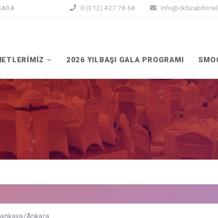
NKARA
0 (312) 427 78 68
info@ckfarabihote
METLERİMİZ
2026 YILBAŞI GALA PROGRAMI
SMO
 Çankaya/Ankara