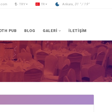
l.com
TRY
TR
Ankara,
31 ° / 19°
OTH PUB
BLOG
GALERİ
İLETİŞİM