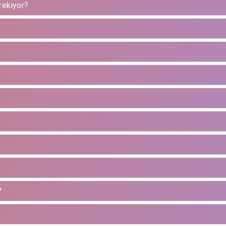
rekiyor?
?