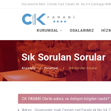
Güvenevler Mah. Cinnah Cad. Farabi Sk. No:34 Çankaya/A
KURUMSAL
ODALARIMIZ
HİZ
Sık Sorulan Sorular
Anasayfa
Kurumsal
Sık Sorulan Sorular
CK FARABİ Otelin adres ve iletişim bilgileri nedir?
Adres : Güvenevler mah.Cinnah cad.Farabi sk.No:34.