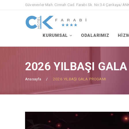
Güvenevler Mah. Cinnah Cad. Farabi Sk. No:34 Çankaya/A
KURUMSAL
ODALARIMIZ
HİZ
2026 YILBAŞI GAL
Anasayfa
2026 YILBAŞI GALA PROGAMI