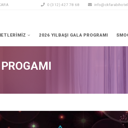
NKARA
0 (312) 427 78 68
info@ckfarabihote
METLERİMİZ
2026 YILBAŞI GALA PROGRAMI
SMO
A PROGAMI