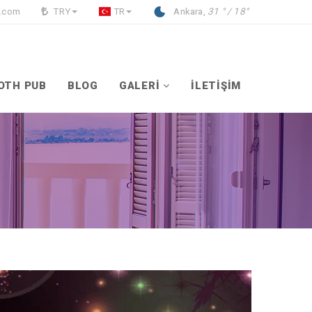
l.com
TRY
TR
Ankara,
31 ° / 18°
OTH PUB
BLOG
GALERİ
İLETİŞİM