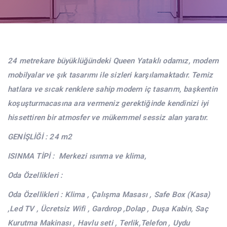
24 metrekare büyüklüğündeki Queen Yataklı odamız, modern
mobilyalar ve şık tasarımı ile sizleri karşılamaktadır. Temiz
hatlara ve sıcak renklere sahip modern iç tasarım, başkentin
koşuşturmacasına ara vermeniz gerektiğinde kendinizi iyi
hissettiren bir atmosfer ve mükemmel sessiz alan yaratır.
GENİŞLİĞİ : 24 m2
ISINMA TİPİ : Merkezi ısınma ve klima,
Oda Özellikleri :
Oda Özellikleri : Klima , Çalışma Masası , Safe Box (Kasa)
,Led TV , Ücretsiz Wifi , Gardırop ,Dolap , Duşa Kabin, Saç
Kurutma Makinası , Havlu seti , Terlik,Telefon , Uydu