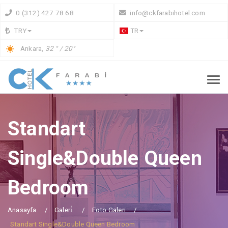
0 (312) 427 78 68
info@ckfarabihotel.com
TRY
TR
Ankara,
32 ° / 20°
Standart
Single&Double Queen
Bedroom
Anasayfa
Galeri̇
Foto Galeri
Standart Single&Double Queen Bedroom