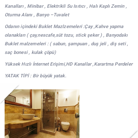
Kanalları , Minibar , Elektrikli Su Isıtıcı , Halı Kaplı Zemin ,
Oturma Alanı , Banyo –Tuvalet
Odanın içindeki Buklet Mazlzemeleri :Çay ,Kahve yapma
olanakları ( çay,nescafe,süt tozu, stick şeker ) , Banyodakı
Buklet malzemeleri : ( sabun, şampuan , duş jeli , diş seti ,
saç bonesi , kulak çöpü)
Yüksek Hızlı İnternet Erişimi,HD Kanallar ,Karartma Perdeler
YATAK TİPİ : Bir büyük yatak.