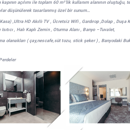
a kapının açılımı ile toplam 60 m²'lik kullanım alanının oluştuğu, t
ylar düşünülerek tasarlanmış özel bir sunum…
Kasa) ,Ultra HD Akıllı TV , Ücretsiz Wifi , Gardırop ,Dolap , Duşa
Su Isıtıcı , Halı Kaplı Zemin , Oturma Alanı , Banyo –Tuvalet,
 olanakları ( çay,nescafe,süt tozu, stick şeker ) , Banyodaki Bukl
Perdeler