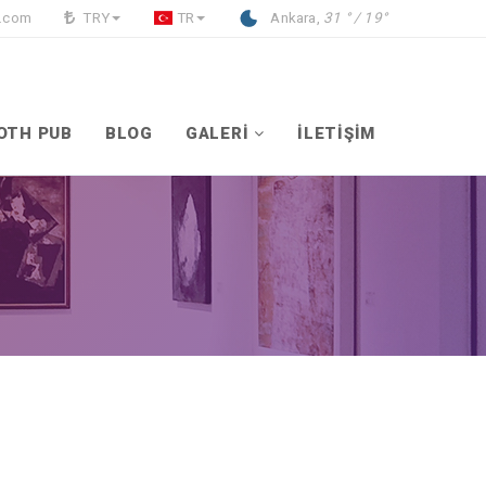
l.com
TRY
TR
Ankara,
31 ° / 19°
OTH PUB
BLOG
GALERİ
İLETİŞİM