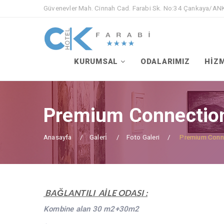
Güvenevler Mah. Cinnah Cad. Farabi Sk. No:34 Çankaya/A
KURUMSAL
ODALARIMIZ
HİZ
Premium Connectio
Anasayfa
Galeri̇
Foto Galeri
Premium Conn
BAĞLANTILI AİLE ODASI :
Kombine alan 30 m2+30m2