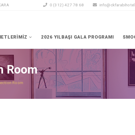
NKARA
0 (312) 427 78 68
info@ckfarabihote
METLERİMİZ
2026 YILBAŞI GALA PROGRAMI
SMO
n Room
ection Room