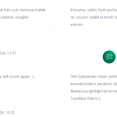
 ve ben çok memnun kaldık.
Konumu, otelin fiyat perfo
amlar, sevgiler...
ve cozum odakli hizmeti h
ederim
024, 17:37
 will come again. :)
Otel Çalışanları olsun yetki
konuda bizlere yardımcı ol
Ankara'ya geldiğimde kona
Teşekkür Ederiz:)
24, 14:20