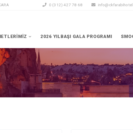
NKARA
0 (312) 427 78 68
info@ckfarabihote
METLERİMİZ
2026 YILBAŞI GALA PROGRAMI
SMO