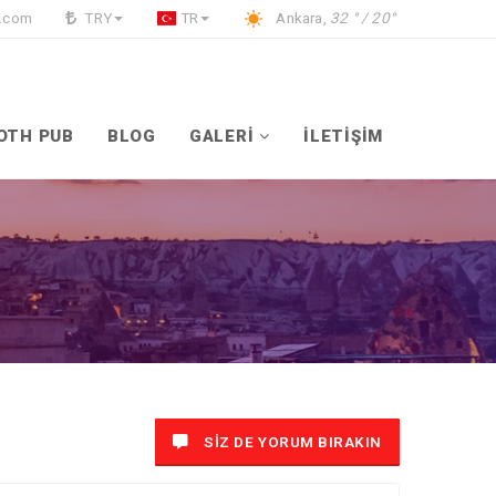
l.com
TRY
TR
Ankara,
32 ° / 20°
OTH PUB
BLOG
GALERİ
İLETİŞİM
SİZ DE YORUM BIRAKIN