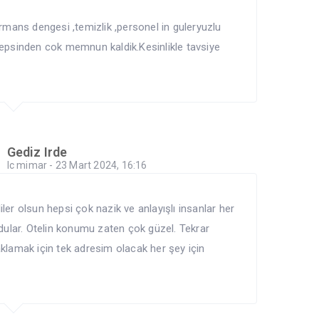
rmans dengesi ,temizlik ,personel in guleryuzlu
epsinden cok memnun kaldik.Kesinlikle tavsiye
Gediz Irde
Ic mimar - 23 Mart 2024, 16:16
liler olsun hepsi çok nazik ve anlayışlı insanlar her
dular. Otelin konumu zaten çok güzel. Tekrar
klamak için tek adresim olacak her şey için