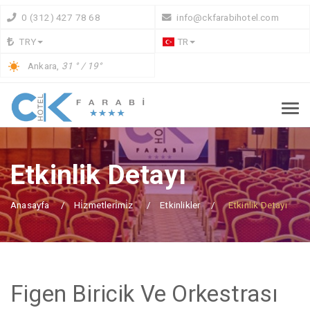
0 (312) 427 78 68
info@ckfarabihotel.com
TRY
TR
Ankara,
31 ° / 19°
Etkinlik Detayı
Anasayfa
Hi̇zmetleri̇mi̇z
Etkinlikler
Etkinlik Detayı
Figen Biricik Ve Orkestrası