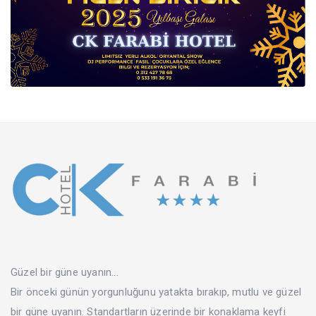
Güzel bir güne uyanın...
Bir önceki günün yorgunluğunu yatakta bırakıp, mutlu ve güzel
bir güne uyanın. Standartların üzerinde bir konaklama keyfi