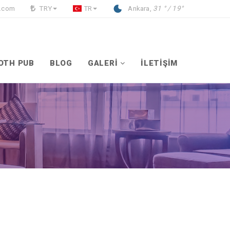
l.com
TRY
TR
Ankara,
31 ° / 19°
OTH PUB
BLOG
GALERİ
İLETİŞİM