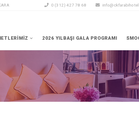
NKARA
0 (312) 427 78 68
info@ckfarabihote
METLERİMİZ
2026 YILBAŞI GALA PROGRAMI
SMO